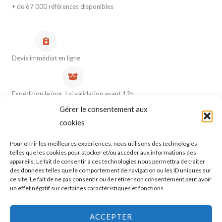
+ de 67 000 références disponibles
Devis immédiat en ligne
Expédition le jour J si validation avant 12h
Gérer le consentement aux
cookies
Pour offrir les meilleures expériences, nous utilisons des technologies
Transport en 48H ouvrés
telles que les cookies pour stocker et/ou accéder aux informations des
appareils. Le fait de consentir à ces technologies nous permettra de traiter
des données telles que le comportement de navigation ou les ID uniques sur
ce site. Le fait de ne pas consentir ou de retirer son consentement peut avoir
Garantie satisfaction cliente totale
un effet négatif sur certaines caractéristiques et fonctions.
ACCEPTER