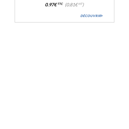
0.97€
(0.81€
)
TTC
HT
DÉCOUVRIR