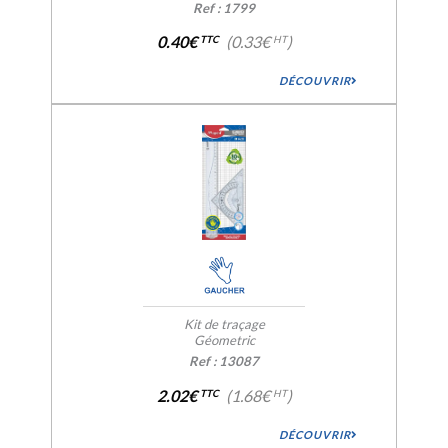
Ref : 1799
0.40€
(0.33€
)
TTC
HT
DÉCOUVRIR
Kit de traçage
Géometric
Ref : 13087
2.02€
(1.68€
)
TTC
HT
DÉCOUVRIR